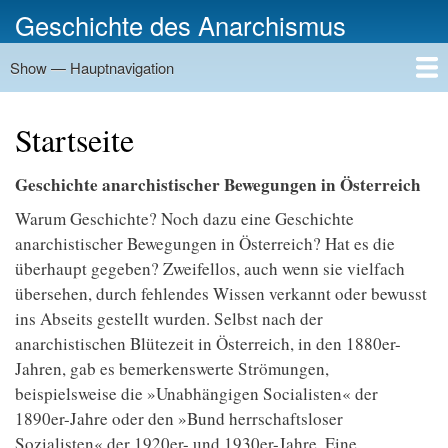
Direkt
Geschichte des Anarchismus
zum
Inhalt
Show — Hauptnavigation
Hauptnavigation
Startseite
Geschichte
Personen
Gruppierungen
Ereignisse
Zeitungen
Schriftenreihen
Verlage
Treffpunkte
Rundwege
Orte
Bilder
Kategorien
Startseite
Geschichte anarchistischer Bewegungen in Österreich
Warum Geschichte? Noch dazu eine Geschichte
anarchistischer Bewegungen in Österreich? Hat es die
überhaupt gegeben? Zweifellos, auch wenn sie vielfach
übersehen, durch fehlendes Wissen verkannt oder bewusst
ins Abseits gestellt wurden. Selbst nach der
anarchistischen Blütezeit in Österreich, in den 1880er-
Jahren, gab es bemerkenswerte Strömungen,
beispielsweise die »Unabhängigen Socialisten« der
1890er-Jahre oder den »Bund herrschaftsloser
Sozialisten« der 1920er- und 1930er-Jahre. Eine