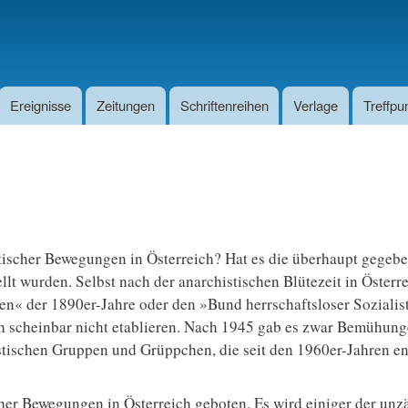
Direkt
zum
Inhalt
Ereignisse
Zeitungen
Schriftenreihen
Verlage
Treffpu
scher Bewegungen in Österreich? Hat es die überhaupt gegeben
llt wurden. Selbst nach der anarchistischen Blütezeit in Öster
n« der 1890er-Jahre oder den »Bund herrschaftsloser Sozialis
ch scheinbar nicht etablieren. Nach 1945 gab es zwar Bemühun
histischen Gruppen und Grüppchen, die seit den 1960er-Jahren 
her Bewegungen in Österreich geboten. Es wird einiger der unz