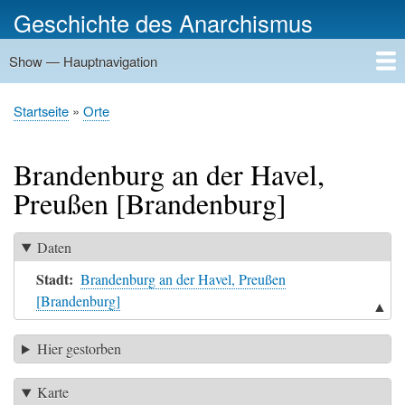
Direkt
Geschichte des Anarchismus
zum
Inhalt
Show — Hauptnavigation
Hauptnavigation
Startseite
Geschichte
Personen
Gruppierungen
Ereignisse
Zeitungen
Schriftenreihen
Verlage
Treffpunkte
Rundwege
Orte
Bilder
Kategorien
Startseite
Orte
Pfadnavigation
Brandenburg an der Havel,
Preußen [Brandenburg]
Daten
Stadt
Brandenburg an der Havel, Preußen
[Brandenburg]
▲
Hier gestorben
Karte