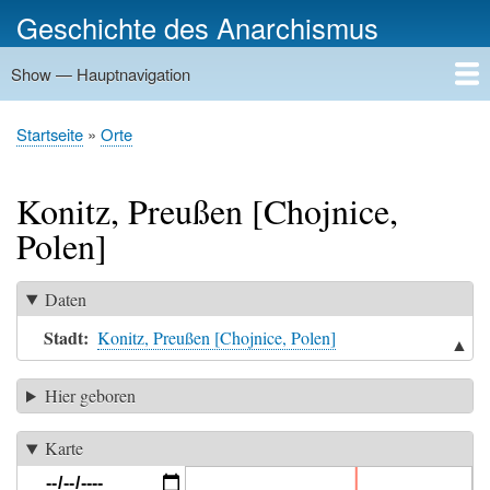
Direkt
Geschichte des Anarchismus
zum
Inhalt
Show — Hauptnavigation
Hauptnavigation
Startseite
Geschichte
Personen
Gruppierungen
Ereignisse
Zeitungen
Schriftenreihen
Verlage
Treffpunkte
Rundwege
Orte
Bilder
Kategorien
Startseite
Orte
Pfadnavigation
Konitz, Preußen [Chojnice,
Polen]
Daten
Stadt
Konitz, Preußen [Chojnice, Polen]
▲
Hier geboren
Karte