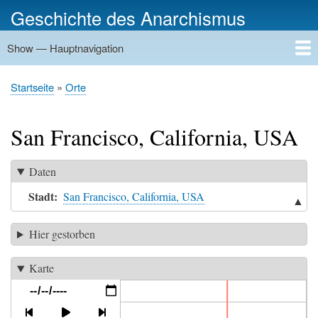
Direkt
Geschichte des Anarchismus
zum
Inhalt
Show — Hauptnavigation
Hauptnavigation
Startseite
Geschichte
Personen
Gruppierungen
Ereignisse
Zeitungen
Schriftenreihen
Verlage
Treffpunkte
Rundwege
Orte
Bilder
Kategorien
Startseite
Orte
Pfadnavigation
San Francisco, California, USA
Daten
Stadt
San Francisco, California, USA
▲
Hier gestorben
Karte