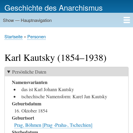
Direkt
Geschichte des Anarchismus
zum
Inhalt
Show — Hauptnavigation
Hauptnavigation
Startseite
Geschichte
Personen
Gruppierungen
Ereignisse
Zeitungen
Schriftenreihen
Verlage
Treffpunkte
Rundwege
Orte
Bilder
Kategorien
Startseite
Personen
Pfadnavigation
Karl Kautsky (1854–1938)
Persönliche Daten
Namensvarianten
das ist Karl Johann Kautsky
tschechische Namensform: Karel Jan Kautsky
Geburtsdatum
16. Oktober 1854
Geburtsort
Prag, Böhmen [Prag ‹Praha›, Tschechien]
Sterbedatum