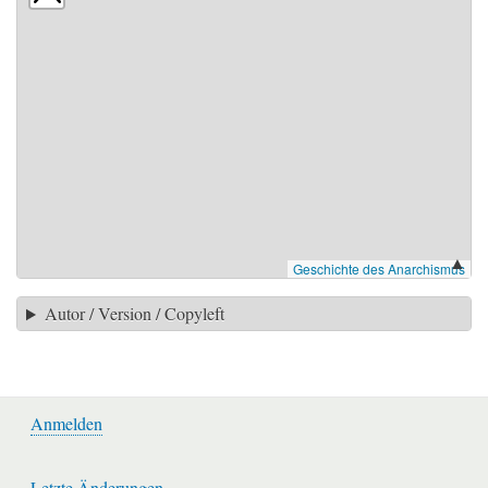
▲
Autor / Version / Copyleft
Anmelden
Benutzermenü
Letzte Änderungen