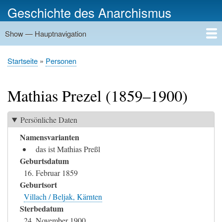
Direkt
Geschichte des Anarchismus
zum
Inhalt
Show — Hauptnavigation
Hauptnavigation
Startseite
Geschichte
Personen
Gruppierungen
Ereignisse
Zeitungen
Schriftenreihen
Verlage
Treffpunkte
Rundwege
Orte
Bilder
Kategorien
Startseite
Personen
Pfadnavigation
Mathias Prezel (1859–1900)
Persönliche Daten
Namensvarianten
das ist Mathias Preßl
Geburtsdatum
16. Februar 1859
Geburtsort
Villach / Beljak, Kärnten
Sterbedatum
24. November 1900