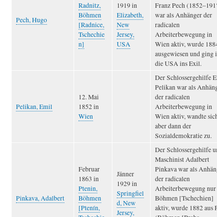
Radnitz,
1919 in
Franz Pech (1852–191?
Böhmen
Elizabeth,
war als Anhänger der
Pech, Hugo
[Radnice,
New
radicalen
Tschechie
Jersey,
Arbeiterbewegung in
n]
USA
Wien aktiv, wurde 188
ausgewiesen und ging 
die USA ins Exil.
Der Schlossergehilfe 
Pelikan war als Anhän
12. Mai
der radicalen
Pelikan, Emil
1852 in
Arbeiterbewegung in
Wien
Wien aktiv, wandte sic
aber dann der
Sozialdemokratie zu.
Der Schlossergehilfe 
Maschinist Adalbert
Februar
Pinkava war als Anhän
Jänner
1863 in
der radicalen
1929 in
Ptenin,
Arbeiterbewegung nur 
Springfiel
Pinkava, Adalbert
Böhmen
Böhmen [Tschechien]
d, New
[Ptenín,
aktiv, wurde 1882 aus 
Jersey,