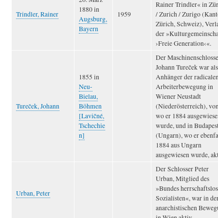
Rainer Trindler« in Zü
1880 in
Trindler, Rainer
1959
/ Zurich / Zurigo (Kan
Augsburg,
Zürich, Schweiz), Verl
Bayern
der »Kulturgemeinscha
›Freie Generation‹«.
Der Maschinenschlosse
Johann Tureček war als
1855 in
Anhänger der radicale
Neu-
Arbeiterbewegung in
Bielau,
Wiener Neustadt
Tureček, Johann
Böhmen
(Niederösterreich), vo
[Lavičné,
wo er 1884 ausgewiese
Tschechie
wurde, und in Budapes
n]
(Ungarn), wo er ebenfa
1884 aus Ungarn
ausgewiesen wurde, akt
Der Schlosser Peter
Urban, Mitglied des
»Bundes herrschaftslos
Urban, Peter
Sozialisten«, war in de
anarchistischen Bewe
in Wien aktiv.