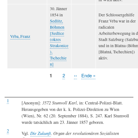
30. Jänner
1854 in
Der Schlossergehilfe
Sedlitz,
Franz Vrba war in der
Böhmen
radicalen
[Sedlice
Arbeiterbewegung in d
Vrba, Franz
(okres
Stadt Salzburg (Salzbu
Strakonice
und in in Blatna (Böh
),
[Blatná, Tschechien])
Tschechie
aktiv.
n]
Seite
1
Seite
2
Nächste
››
Letzte
Ende »
Seitennummerierung
Seite
Seite
1
[Anonym]:
3572 Stumvoll Karl
, in: Central-Polizei-Blatt.
Herausgegeben von der k. k. Polizei-Direktion zu Wien
(Wien), Nr. 62 (20. September 1884), S. 247. Karl Stumvoll
wurde tatsächlich am 23. Jänner 1857 geboren.
2
Vgl.
Die Zukunft
.
Organ der revolutionären Sozialisten