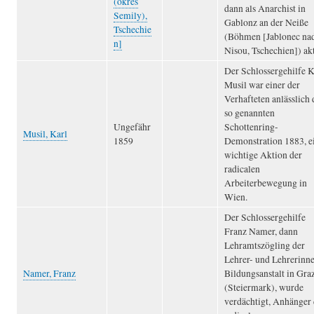
(okres
dann als Anarchist in
Semily),
Gablonz an der Neiße
Tschechie
(Böhmen [Jablonec na
n]
Nisou, Tschechien]) akt
Der Schlossergehilfe K
Musil war einer der
Verhafteten anlässlich 
so genannten
Ungefähr
Schottenring-
Musil, Karl
1859
Demonstration 1883, e
wichtige Aktion der
radicalen
Arbeiterbewegung in
Wien.
Der Schlossergehilfe
Franz Namer, dann
Lehramtszögling der
Lehrer- und Lehrerinn
Namer, Franz
Bildungsanstalt in Gra
(Steiermark), wurde
verdächtigt, Anhänger 