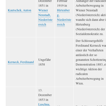
Dezember
Februar
Anhänger der radicale
1851 in
1919 in
Arbeiterbewegung in
Kautschek, Anton
Wiener
Hirtenber
Wiener Neustadt
Neustadt,
g,
(Niederösterreich) akti
Niederöste
Niederöste
wandte sich dann aber 
rreich
rreich
Hirtenberg
(Niederösterreich) der
Sozialdemokratie zu.
Der Schlossergehilfe
Ferdinand Kerneck wa
einer der Verhafteten
anlässlich der so
Ungefähr
genannten Schottenrin
Kerneck, Ferdinand
1858
Demonstration 1883, e
wichtige Aktion der
radicalen
Arbeiterbewegung in
Wien.
13.
Dezember
1853 in
Luschna,