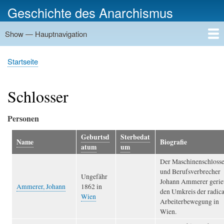
Direkt
Geschichte des Anarchismus
zum
Inhalt
Show — Hauptnavigation
Hauptnavigation
Startseite
Geschichte
Personen
Gruppierungen
Ereignisse
Zeitungen
Schriftenreihen
Verlage
Treffpunkte
Rundwege
Orte
Bilder
Kategorien
Startseite
Pfadnavigation
Schlosser
Personen
Geburtsd
Sterbedat
Name
Biografie
atum
um
Der Maschinenschlosse
und Berufsverbrecher
Ungefähr
Johann Ammerer geriet
Ammerer, Johann
1862 in
den Umkreis der radic
Wien
Arbeiterbewegung in
Wien.