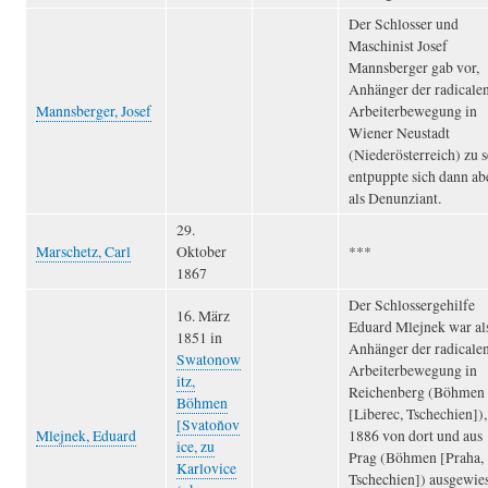
Der Schlosser und
Maschinist Josef
Mannsberger gab vor,
Anhänger der radicale
Mannsberger, Josef
Arbeiterbewegung in
Wiener Neustadt
(Niederösterreich) zu s
entpuppte sich dann ab
als Denunziant.
29.
Marschetz, Carl
Oktober
***
1867
Der Schlossergehilfe
16. März
Eduard Mlejnek war al
1851 in
Anhänger der radicale
Swatonow
Arbeiterbewegung in
itz,
Reichenberg (Böhmen
Böhmen
[Liberec, Tschechien]),
[Svatoňov
Mlejnek, Eduard
1886 von dort und aus
ice, zu
Prag (Böhmen [Praha,
Karlovice
Tschechien]) ausgewie