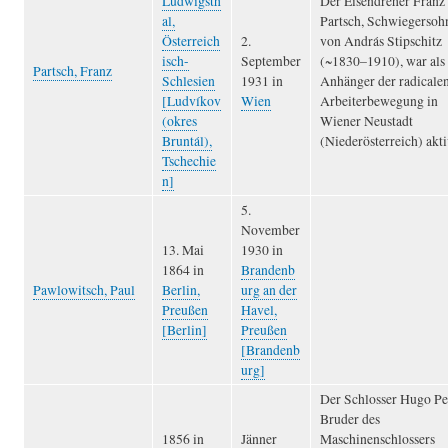
Ludwigsth
Der Eisendreher Franz
al,
Partsch, Schwiegersoh
Österreich
2.
von András Stipschitz
isch-
September
(~1830–1910), war als
Partsch, Franz
Schlesien
1931 in
Anhänger der radicale
[Ludvíkov
Wien
Arbeiterbewegung in
(okres
Wiener Neustadt
Bruntál),
(Niederösterreich) akti
Tschechie
n]
5.
November
13. Mai
1930 in
1864 in
Brandenb
Pawlowitsch, Paul
Berlin,
urg an der
Preußen
Havel,
[Berlin]
Preußen
[Brandenb
urg]
Der Schlosser Hugo Pe
Bruder des
1856 in
Jänner
Maschinenschlossers