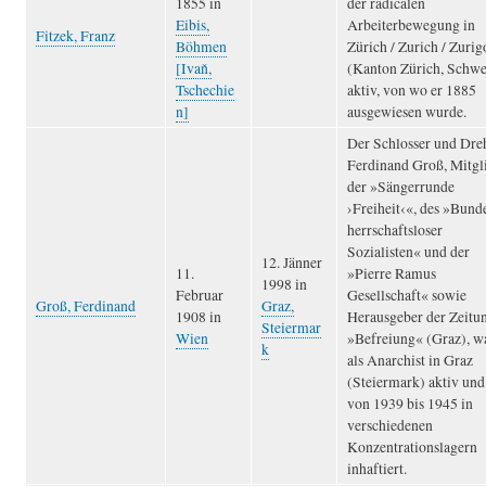
1855 in
der radicalen
Eibis,
Arbeiterbewegung in
Fitzek, Franz
Böhmen
Zürich / Zurich / Zurig
[Ivaň,
(Kanton Zürich, Schwe
Tschechie
aktiv, von wo er 1885
n]
ausgewiesen wurde.
Der Schlosser und Dre
Ferdinand Groß, Mitgl
der »Sängerrunde
›Freiheit‹«, des »Bund
herrschaftsloser
Sozialisten« und der
12. Jänner
11.
»Pierre Ramus
1998 in
Februar
Gesellschaft« sowie
Groß, Ferdinand
Graz,
1908 in
Herausgeber der Zeitu
Steiermar
Wien
»Befreiung« (Graz), w
k
als Anarchist in Graz
(Steiermark) aktiv und
von 1939 bis 1945 in
verschiedenen
Konzentrationslagern
inhaftiert.