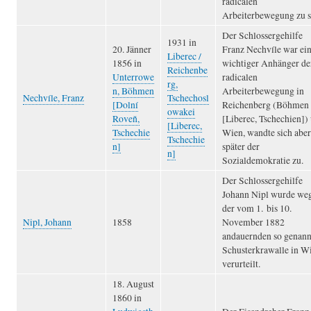
radicalen
Arbeiterbewegung zu s
Der Schlossergehilfe
1931 in
20. Jänner
Franz Nechvíle war ei
Liberec /
1856 in
wichtiger Anhänger de
Reichenbe
Unterrowe
radicalen
rg,
n, Böhmen
Arbeiterbewegung in
Nechvíle, Franz
Tschechosl
[Dolní
Reichenberg (Böhmen
owakei
Roveň,
[Liberec, Tschechien])
[Liberec,
Tschechie
Wien, wandte sich aber
Tschechie
n]
später der
n]
Sozialdemokratie zu.
Der Schlossergehilfe
Johann Nipl wurde we
der vom 1. bis 10.
Nipl, Johann
1858
November 1882
andauernden so genann
Schusterkrawalle in W
verurteilt.
18. August
1860 in