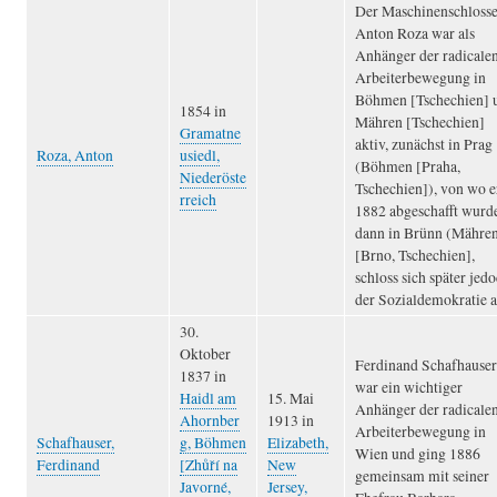
Der Maschinenschlosse
Anton Roza war als
Anhänger der radicale
Arbeiterbewegung in
Böhmen [Tschechien] 
1854 in
Mähren [Tschechien]
Gramatne
aktiv, zunächst in Prag
Roza, Anton
usiedl,
(Böhmen [Praha,
Niederöste
Tschechien]), von wo e
rreich
1882 abgeschafft wurd
dann in Brünn (Mähre
[Brno, Tschechien],
schloss sich später jed
der Sozialdemokratie a
30.
Oktober
Ferdinand Schafhauser
1837 in
war ein wichtiger
Haidl am
15. Mai
Anhänger der radicale
Ahornber
1913 in
Arbeiterbewegung in
Schafhauser,
g, Böhmen
Elizabeth,
Wien und ging 1886
Ferdinand
[Zhůří na
New
gemeinsam mit seiner
Javorné,
Jersey,