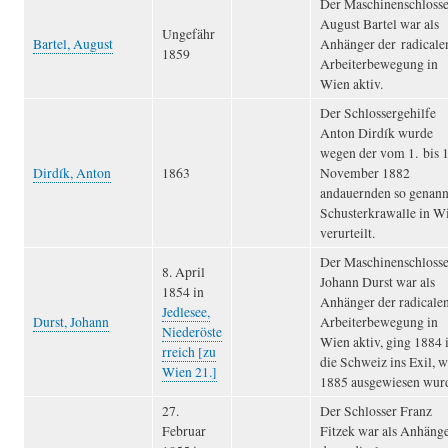
Der Maschinenschlosse
August Bartel war als
Ungefähr
Bartel, August
Anhänger der radicale
1859
Arbeiterbewegung in
Wien aktiv.
Der Schlossergehilfe
Anton Dirdík wurde
wegen der vom 1. bis 1
Dirdík, Anton
1863
November 1882
andauernden so genann
Schusterkrawalle in W
verurteilt.
Der Maschinenschlosse
8. April
Johann Durst war als
1854 in
Anhänger der radicale
Jedlesee,
Durst, Johann
Arbeiterbewegung in
Niederöste
Wien aktiv, ging 1884 
rreich [zu
die Schweiz ins Exil, w
Wien 21.]
1885 ausgewiesen wur
27.
Der Schlosser Franz
Februar
Fitzek war als Anhäng