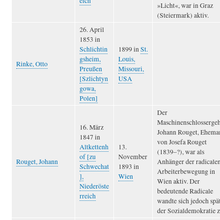
eich
»Licht«, war in Graz
(Steiermark) aktiv.
26. April
1853 in
Schlichtin
1899 in
St.
gsheim,
Louis,
Rinke, Otto
Preußen
Missouri,
[Szlichtyn
USA
gowa,
Polen]
Der
Maschinenschlossergeh
16. März
Johann Rouget, Ehema
1847 in
von Josefa Rouget
Altkettenh
13.
(1839–?), war als
of [zu
November
Rouget, Johann
Anhänger der radicale
Schwechat
1893 in
Arbeiterbewegung in
],
Wien
Wien aktiv. Der
Niederöste
bedeutende Radicale
rreich
wandte sich jedoch spä
der Sozialdemokratie z