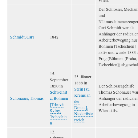
Wien.
Der Schlosser, Mechan
und
Nähmaschinenerzeuge
Carl Schmidt war als
Anhänger der radicale
Schmidt, Carl
1842
Arbeiterbewegung nur 
Böhmen [Tschechien]
aktiv und wurde 1883 
Prag (Böhmen [Praha,
Tschechien]) abgeschaff
15.
25. Jänner
September
1888 in
1850 in
Der Schlossergehilfe
Stein [zu
Schweinit
Thomas Schönauer war
Krems an
Schönauer, Thomas
z, Böhmen
Anhänger der radicale
der
[Trhové
Arbeiterbewegung in
Donau],
Sviny,
Wien aktiv.
Niederöste
Tschechie
rreich
n]
12.