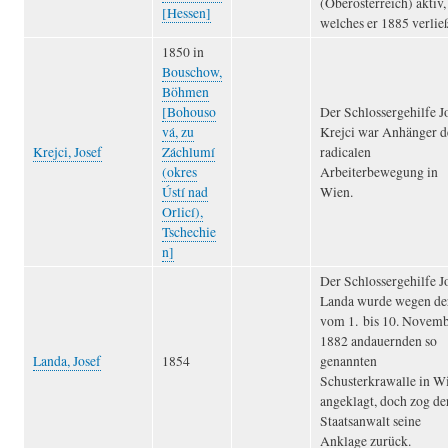
(Oberösterreich) aktiv,
[Hessen]
welches er 1885 verlie
1850 in
Bouschow,
Böhmen
[Bohouso
Der Schlossergehilfe J
vá, zu
Krejci war Anhänger d
Krejci, Josef
Záchlumí
radicalen
(okres
Arbeiterbewegung in
Ústí nad
Wien.
Orlicí),
Tschechie
n]
Der Schlossergehilfe J
Landa wurde wegen de
vom 1. bis 10. Novem
1882 andauernden so
Landa, Josef
1854
genannten
Schusterkrawalle in W
angeklagt, doch zog de
Staatsanwalt seine
Anklage zurück.