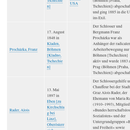
Tschechie
(Böhmen [Praha,
USA
n]
Tschechien]) abgeschaf
und ging 1885 in die 
ins Exil.
Der Schlosser und
17. August
Bergmann Franz
1848 in
Procházka war als
Kladen,
Anhänger der radicale
Procházka, Franz
Böhmen
Arbeiterbewegung nur 
[Kladno,
Böhmen [Tschechien]
Tschechie
aktiv und wurde 1883 
n]
Prag (Böhmen [Praha,
Tschechien]) abgeschaff
Der Schlossergehilfe 
Chauffeur bei der Stadt
13. Mai
Graz Alois Rader, der
1897 in
Ehemann von Maria R
Eben [zu
(1910–1993), Mitglied
Kirchschla
Rader, Alois
»Bundes herrschaftslos
g bei
Sozialisten« und der
Linz],
Untergrundgruppen »B
Oberösterr
und Freiheit« sowie