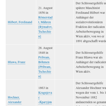
Der Schlossergehilfe 
21. August
spätere Maschinist
1856 in
Ferdinand Hilbert war 
Römerstad
Anhänger der
Hilbert, Ferdinand
t, Mähren
sozialrevolutionären
[Rýmařov,
Fraktion der radicalen
Tschechie
Arbeiterbewegung in
n]
Wien aktiv, von wo er
1891 abgeschafft wurd
28. August
1848 in
Der Schlossergehilfe
Pribram,
Franz Hlawa war als
Hlawa, Franz
Böhmen
Anhänger der radicale
[Příbram,
Arbeiterbewegung in
Tschechie
Wien aktiv.
n]
Der Schlossergehilfe
1863 in
Alexander Hochner wu
Kragujeva
wegen der vom 1. bis 1
Hochner,
c
November 1882
Alexander
‹Крагујев
andauernden so genann