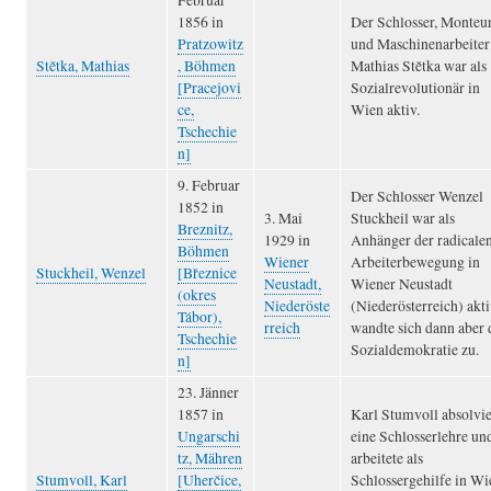
Februar
1856 in
Der Schlosser, Monteu
Pratzowitz
und Maschinenarbeiter
Stětka, Mathias
, Böhmen
Mathias Stětka war als
[Pracejovi
Sozialrevolutionär in
ce,
Wien aktiv.
Tschechie
n]
9. Februar
Der Schlosser Wenzel
1852 in
3. Mai
Stuckheil war als
Breznitz,
1929 in
Anhänger der radicale
Böhmen
Wiener
Arbeiterbewegung in
Stuckheil, Wenzel
[Březnice
Neustadt,
Wiener Neustadt
(okres
Niederöste
(Niederösterreich) akti
Tábor),
rreich
wandte sich dann aber 
Tschechie
Sozialdemokratie zu.
n]
23. Jänner
Karl Stumvoll absolvie
1857 in
eine Schlosserlehre un
Ungarschi
arbeitete als
tz, Mähren
Schlossergehilfe in Wi
Stumvoll, Karl
[Uherčice,