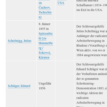
Ehefrau Barbara
zu
USA
Schafhauser (1834–19
Čachrov,
ins Exil in die USA.
Tschechie
n]
8. Jänner
Der Schlossergehilfe
1855 in
Julius Schellnigg war a
Spitzenbic
Anhänger der radicale
hl [zu
Schellnigg, Julius
Arbeiterbewegung in
Himmelbe
Bludenz (Vorarlberg) 
rg /
Wien aktiv, von wo er
Sokovo],
1884 ausgewiesen wur
Kärnten
Der Schlossergehilfe
Eduard Schläger war e
der Verhafteten anlässl
der so genannten
Ungefähr
Schottenring-
Schläger, Eduard
1856
Demonstration 1883, e
wichtige Aktion der
radicalen
Arbeiterbewegung in