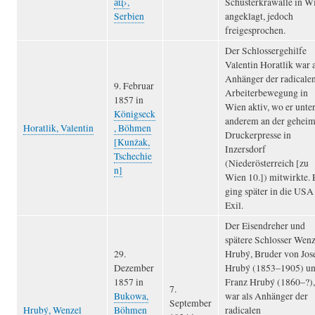
ац›,
Schusterkrawalle in W
Serbien
angeklagt, jedoch
freigesprochen.
Der Schlossergehilfe
Valentin Horatlik war a
Anhänger der radicale
9. Februar
Arbeiterbewegung in
1857 in
Wien aktiv, wo er unte
Königseck
anderem an der gehei
Horatlik, Valentin
, Böhmen
Druckerpresse in
[Kunžak,
Inzersdorf
Tschechie
(Niederösterreich [zu
n]
Wien 10.]) mitwirkte. 
ging später in die USA
Exil.
Der Eisendreher und
spätere Schlosser Wenz
29.
Hrubý, Bruder von Jos
Dezember
Hrubý (1853–1905) u
1857 in
Franz Hrubý (1860–?),
7.
Bukowa,
war als Anhänger der
September
Hrubý, Wenzel
Böhmen
radicalen