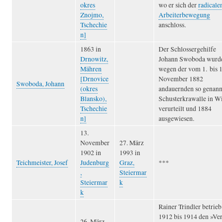
wo er sich der
radicale
okres
Arbeiterbewegung
Znojmo,
anschloss.
Tschechie
n]
1863 in
Der Schlossergehilfe
Drnowitz,
Johann Swoboda wurd
Mähren
wegen der vom 1. bis 1
[Drnovice
November 1882
Swoboda, Johann
(okres
andauernden so genann
Blansko),
Schusterkrawalle in W
Tschechie
verurteilt und 1884
n]
ausgewiesen.
13.
November
27. März
1902 in
1993 in
Teichmeister, Josef
Judenburg
Graz,
***
,
Steiermar
Steiermar
k
k
Rainer Trindler betrieb
1912 bis 1914 den »Ve
26. März