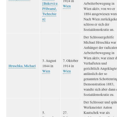
1924 in
[Buková u
Arbeiterbewegung in
Wien
Příbramě,
Wien aktiv, von wo er
Tschechie
1884 ausgewiesen wur
n]
Nach Wien zurückgeke
schloss er sich der
Sozialdemokratie an.
Der Schlossergehilfe
Michael Hruschka war 
Anhänger der radicale
Arbeiterbewegung in
Wien aktiv, war einer d
3. August
7. Oktober
Verhafteten und
Hruschka, Michael
1844 in
1914 in
gerichtlich Angeklagt
Wien
Wien
anlässlich der so
genannten Schottenrin
Demonstration 1883,
wandte sich aber dann 
Sozialdemokratie zu.
Der Schlosser und spät
Werkmeister Anton
5.
27.
Kautschek war als