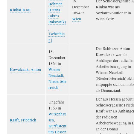
19.
Der Schlossergehilfe K
Böhmen
Dezember
Kinkal war als
Kinkal, Karl
[Lužná
1894 in
Sozialrevolutionär in
(okres
Wien
Wien aktiv.
Rakovník)
,
Tschechie
n]
Der Schlosser Anton
18.
Kowalczuk war als
Dezember
Anhänger der radicale
1864 in
Arbeiterbewegung in
Kowalczuk, Anton
Wiener
Wiener Neustadt
Neustadt,
(Niederösterreich) akti
Niederöste
entpuppte sich dann ab
rreich
als Denunziant.
Der aus Hessen gebürt
Ungefähr
Schlossergeselle Fried
1863 in
Kraft war als Anhänge
Witzenhau
der radicalen
Kraft, Friedrich
sen,
Arbeiterbewegung in L
Kurfüstent
an der Donau
um Hessen