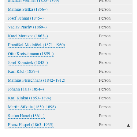
Michael Wellner (1853–1899)
Person
Mathias Stětka (1856–)
Person
Josef Sehnal (1845–)
Person
Václav Plachý (1869–)
Person
Karel Moravec (1863–)
Person
František Modráček (1871–1960)
Person
Otto Kretschmann (1859–)
Person
Josef Komárek (1848–)
Person
Karl Kácl (1857–)
Person
Mathias Fleischhans (1842–1912)
Person
Johann Fiala (1854–)
Person
Karl Kinkal (1853–1894)
Person
Martin Stikula (1850–1898)
Person
Stefan Hanel (1861–)
Person
▲
Franz Haspel (1863–1935)
Person