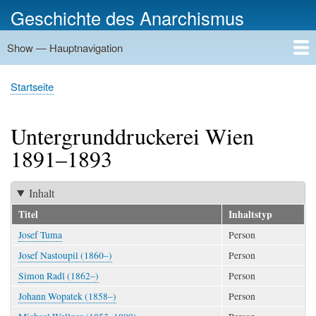
Direkt
Geschichte des Anarchismus
zum
Inhalt
Show — Hauptnavigation
Hauptnavigation
Startseite
Geschichte
Personen
Gruppierungen
Ereignisse
Zeitungen
Schriftenreihen
Verlage
Treffpunkte
Rundwege
Orte
Bilder
Kategorien
Startseite
Pfadnavigation
Untergrunddruckerei Wien
1891–1893
Inhalt
Titel
Inhaltstyp
Josef Tuma
Person
Josef Nastoupil (1860–)
Person
Simon Radl (1862–)
Person
Johann Wopatek (1858–)
Person