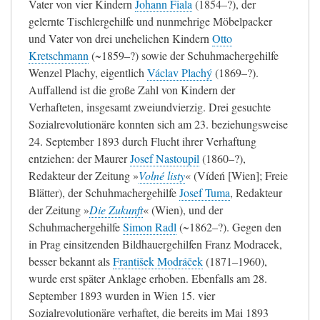
Vater von vier Kindern
Johann Fiala
(1854–?), der
gelernte Tischlergehilfe und nunmehrige Möbelpacker
und Vater von drei unehelichen Kindern
Otto
Kretschmann
(~1859–?) sowie der Schuhmachergehilfe
Wenzel Plachy, eigentlich
Václav Plachý
(1869–?).
Auffallend ist die große Zahl von Kindern der
Verhafteten, insgesamt zweiundvierzig. Drei gesuchte
Sozialrevolutionäre konnten sich am 23. beziehungsweise
24. September 1893 durch Flucht ihrer Verhaftung
entziehen: der Maurer
Josef Nastoupil
(1860–?),
Redakteur der Zeitung
»
Volné listy
«
(Vídeń [Wien]; Freie
Blätter), der Schuhmachergehilfe
Josef Tuma
, Redakteur
der Zeitung
»
Die Zukunft
«
(Wien), und der
Schuhmachergehilfe
Simon Radl
(~1862–?). Gegen den
in Prag einsitzenden Bildhauergehilfen Franz Modracek,
besser bekannt als
František Modráček
(1871–1960),
wurde erst später Anklage erhoben. Ebenfalls am 28.
September 1893 wurden in Wien 15. vier
Sozialrevolutionäre verhaftet, die bereits im Mai 1893