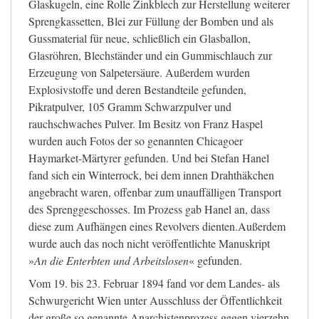
Glaskugeln, eine Rolle Zinkblech zur Herstellung weiterer
Sprengkassetten, Blei zur Füllung der Bomben und als
Gussmaterial für neue, schließlich ein Glasballon,
Glasröhren, Blechständer und ein Gummischlauch zur
Erzeugung von Salpetersäure. Außerdem wurden
Explosivstoffe und deren Bestandteile gefunden,
Pikratpulver, 105 Gramm Schwarzpulver und
rauchschwaches Pulver. Im Besitz von Franz Haspel
wurden auch Fotos der so genannten Chicagoer
Haymarket-Märtyrer gefunden. Und bei Stefan Hanel
fand sich ein Winterrock, bei dem innen Drahthäkchen
angebracht waren, offenbar zum unauffälligen Transport
des Sprenggeschosses. Im Prozess gab Hanel an, dass
diese zum Aufhängen eines Revolvers dienten.Außerdem
wurde auch das noch nicht veröffentlichte Manuskript
»
An die Enterbten und Arbeitslosen
« gefunden.
Vom 19. bis 23. Februar 1894 fand vor dem Landes- als
Schwurgericht Wien unter Ausschluss der Öffentlichkeit
der große so genannte Anarchistenprozess gegen vierzehn