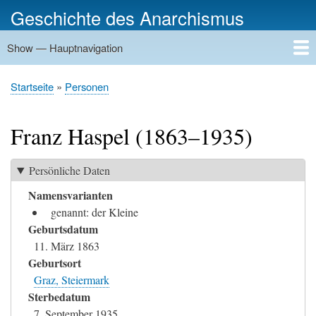
Direkt
Geschichte des Anarchismus
zum
Inhalt
Show — Hauptnavigation
Hauptnavigation
Startseite
Geschichte
Personen
Gruppierungen
Ereignisse
Zeitungen
Schriftenreihen
Verlage
Treffpunkte
Rundwege
Orte
Bilder
Kategorien
Startseite
Personen
Pfadnavigation
Franz Haspel (1863–1935)
Persönliche Daten
Namensvarianten
genannt: der Kleine
Geburtsdatum
11. März 1863
Geburtsort
Graz, Steiermark
Sterbedatum
7. September 1935