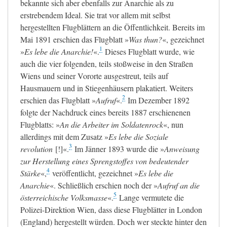
bekannte sich aber ebenfalls zur Anarchie als zu
erstrebendem Ideal. Sie trat vor allem mit selbst
hergestellten Flugblättern an die Öffentlichkeit. Bereits im
Mai 1891 erschien das Flugblatt
»
Was thun?
«, gezeichnet
1
»
Es lebe die Anarchie!
«.
Dieses Flugblatt wurde, wie
auch die vier folgenden, teils stoßweise in den Straßen
Wiens und seiner Vororte ausgestreut, teils auf
Hausmauern und in Stiegenhäusern plakatiert. Weiters
2
erschien das Flugblatt
»
Aufruf
«.
Im Dezember 1892
folgte der Nachdruck eines bereits 1887 erschienenen
Flugblatts:
»
An die Arbeiter im Soldatenrock
«
, nun
allerdings mit dem Zusatz
»
Es lebe die Soziale
3
revolution
[!]
«
.
Im Jänner 1893 wurde die
»
Anweisung
zur Herstellung eines Sprengstoffes von bedeutender
4
Stärke
«,
veröffentlicht, gezeichnet
»
Es lebe die
Anarchie
«. Schließlich erschien noch der
»
Aufruf an die
5
österreichische Volksmasse
«.
Lange vermutete die
Polizei-Direktion Wien, dass diese Flugblätter in London
(England) hergestellt würden.
Doch wer steckte hinter den