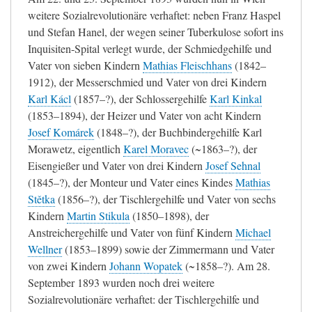
weitere Sozialrevolutionäre verhaftet: neben Franz Haspel
und Stefan Hanel, der wegen seiner Tuberkulose sofort ins
Inquisiten-Spital verlegt wurde, der Schmiedgehilfe und
Vater von sieben Kindern
Mathias Fleischhans
(1842–
1912), der Messerschmied und Vater von drei Kindern
Karl Kácl
(1857–?), der Schlossergehilfe
Karl Kinkal
(1853–1894), der Heizer und Vater von acht Kindern
Josef Komárek
(1848–?), der Buchbindergehilfe Karl
Morawetz, eigentlich
Karel Moravec
(~1863–?), der
Eisengießer und Vater von drei Kindern
Josef Sehnal
(1845–?), der Monteur und Vater eines Kindes
Mathias
Stětka
(1856–?), der Tischlergehilfe und Vater von sechs
Kindern
Martin Stikula
(1850–1898), der
Anstreichergehilfe und Vater von fünf Kindern
Michael
Wellner
(1853–1899) sowie der Zimmermann und Vater
von zwei Kindern
Johann Wopatek
(~1858–?). Am 28.
September 1893 wurden noch drei weitere
Sozialrevolutionäre verhaftet: der Tischlergehilfe und