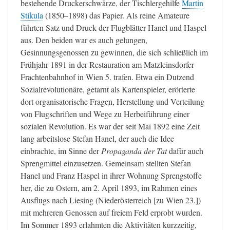
bestehende Druckerschwärze, der Tischlergehilfe
Martin
Stikula
(1850–1898) das Papier. Als reine Amateure
führten Satz und Druck der Flugblätter Hanel und Haspel
aus. Den beiden war es auch gelungen,
Gesinnungsgenossen zu gewinnen, die sich schließlich im
Frühjahr 1891 in der Restauration am Matzleinsdorfer
Frachtenbahnhof in Wien 5. trafen. Etwa ein Dutzend
Sozialrevolutionäre, getarnt als Kartenspieler, erörterte
dort organisatorische Fragen, Herstellung und Verteilung
von Flugschriften und Wege zu Herbeiführung einer
sozialen Revolution. Es war der seit Mai 1892 eine Zeit
lang arbeitslose Stefan Hanel, der auch die Idee
einbrachte, im Sinne der
Propaganda der Tat
dafür auch
Sprengmittel einzusetzen. Gemeinsam stellten Stefan
Hanel und Franz Haspel in ihrer Wohnung Sprengstoffe
her, die zu Ostern, am 2. April 1893, im Rahmen eines
Ausflugs nach Liesing (Niederösterreich [zu Wien 23.])
mit mehreren Genossen auf freiem Feld erprobt wurden.
Im Sommer 1893 erlahmten die Aktivitäten kurzzeitig,