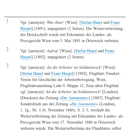
1
Vgl. [anonym]:
Was thun?
[Wien]: [
Stefan Hanel
und
Franz
Haspel
] [1891], unpaginiert (2 Seiten). Die Weiterverbreitung
der Druckschrift wurde mit Erkenntnis des Landes- als
Pressgericht Wien vom 5. Mai 1891 in Österreich verboten.
2
Vgl. [anonym]:
Aufruf.
[Wien]: [
Stefan Hanel
und
Franz
Haspel
] [1892], unpaginiert (2 Seiten).
3
Vgl. [anonym]:
An die Arbeiter im Soldatenrock!
[Wien]:
[
Stefan Hanel
und
Franz Haspel
] [1892], Flugblatt; Fundort:
Verein für Geschichte der Arbeiterbewegung, Wien,
Flugblattsammlung Lade 9, Mappe 12. Zum alten Flugblatt
vgl. [anonym]:
An die Arbeiter im Soldatenrock!
[London]:
[Druckerei der Zeitung »
Die Autonomie
«] [1887], Flugblatt;
Sonderdruck aus der Zeitung »
Die Autonomie
« (London),
1. Jg., Nr. 1 (6. November 1886), S. 2–3, weshalb die
Weiterverbreitung der Zeitung mit Erkenntnis des Landes- als
Pressgericht Wien vom 17. November 1886 in Österreich
verboten wurde. Die Weiterverbreitung des Flugblattes selbst