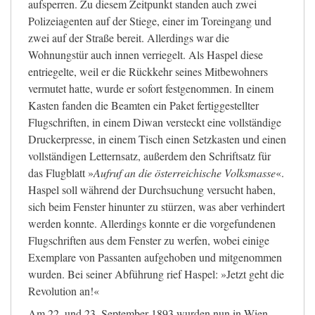
aufsperren. Zu diesem Zeitpunkt standen auch zwei
Polizeiagenten auf der Stiege, einer im Toreingang und
zwei auf der Straße bereit. Allerdings war die
Wohnungstür auch innen verriegelt. Als Haspel diese
entriegelte, weil er die Rückkehr seines Mitbewohners
vermutet hatte, wurde er sofort festgenommen. In einem
Kasten fanden die Beamten ein Paket fertiggestellter
Flugschriften, in einem Diwan versteckt eine vollständige
Druckerpresse, in einem Tisch einen Setzkasten und einen
vollständigen Letternsatz, außerdem den Schriftsatz für
das Flugblatt
»
Aufruf an die österreichische Volksmasse
«
.
Haspel soll während der Durchsuchung versucht haben,
sich beim Fenster hinunter zu stürzen, was aber verhindert
werden konnte. Allerdings konnte er die vorgefundenen
Flugschriften aus dem Fenster zu werfen, wobei einige
Exemplare von Passanten aufgehoben und mitgenommen
wurden. Bei seiner Abführung rief Haspel:
»
Jetzt geht die
Revolution an!
«
Am 22. und 23. September 1893 wurden nun in Wien